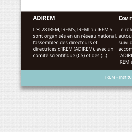
ADIREM
Comité
Les 28 IREM, IREMS, IREMI ou IREMIS
Le rôl
sont organisés en un réseau national,
autour
l’assemblée des directeurs et
suivi 
directrices d’IREM (ADIREM), avec un
accom
comité scientifique (CS) et des (...)
l’ADIR
IREM es
IREM - Instit