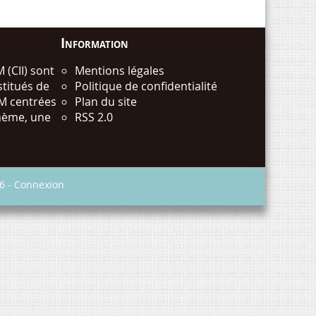
Information
 (CII) sont
Mentions légales
stitués de
Politique de confidentialité
M centrées
Plan du site
thème, une
RSS 2.0
6 -
Connexion