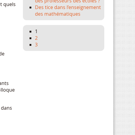
des professeurs des écoles ?
t quels
Des tice dans l’enseignement
des mathématiques
1
2
3
de
ants
olloque
s dans