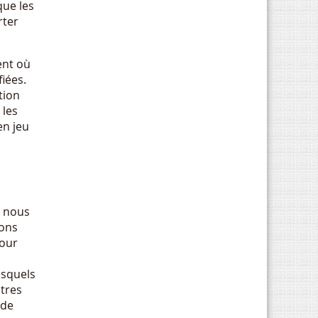
que les
rter
ent où
fiées.
tion
 les
en jeu
n nous
ions
pour
esquels
utres
 de