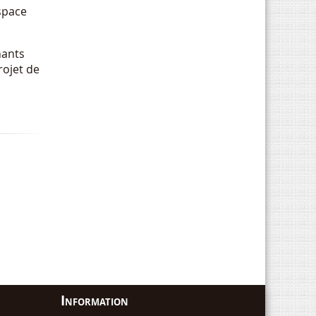
espace
nants
rojet de
Information