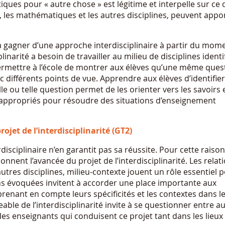
iques pour « autre chose » est légitime et interpelle sur ce 
, les mathématiques et les autres disciplines, peuvent appo
 gagner d’une approche interdisciplinaire à partir du mom
ciplinarité a besoin de travailler au milieu de disciplines identi
 permettre à l’école de montrer aux élèves qu’une même ques
 différents points de vue. Apprendre aux élèves d’identifier
e ou telle question permet de les orienter vers les savoirs 
 appropriés pour résoudre des situations d’enseignement
ojet de l’interdisciplinarité (GT2)
isciplinaire n’en garantit pas sa réussite. Pour cette raiso
onnent l’avancée du projet de l’interdisciplinarité. Les relat
tres disciplines, milieu-contexte jouent un rôle essentiel 
tions évoquées invitent à accorder une place importante aux
prenant en compte leurs spécificités et les contextes dans l
able de l’interdisciplinarité invite à se questionner entre a
 des enseignants qui conduisent ce projet tant dans les lieux