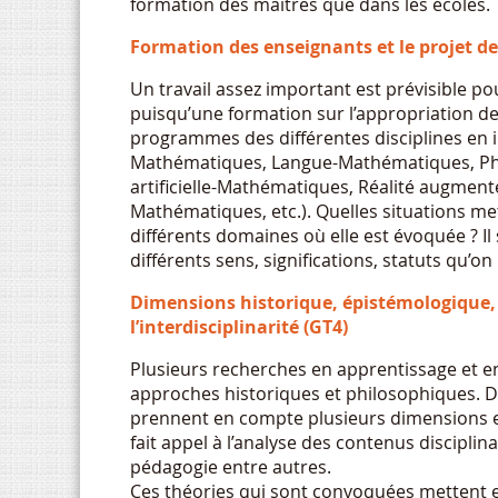
formation des maitres que dans les écoles.
Formation des enseignants et le projet de l
Un travail assez important est prévisible pou
puisqu’une formation sur l’appropriation de
programmes des différentes disciplines en 
Mathématiques, Langue-Mathématiques, Phy
artificielle-Mathématiques, Réalité augme
Mathématiques, etc.). Quelles situations m
différents domaines où elle est évoquée ? Il
différents sens, significations, statuts qu’
Dimensions historique, épistémologique, p
l’interdisciplinarité (GT4)
Plusieurs recherches en apprentissage et e
approches historiques et philosophiques. D’
prennent en compte plusieurs dimensions et 
fait appel à l’analyse des contenus disciplin
pédagogie entre autres.
Ces théories qui sont convoquées mettent e