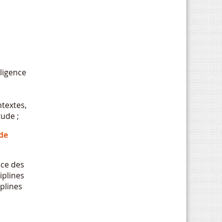
ligence
ntextes,
tude ;
de
nce des
iplines
plines