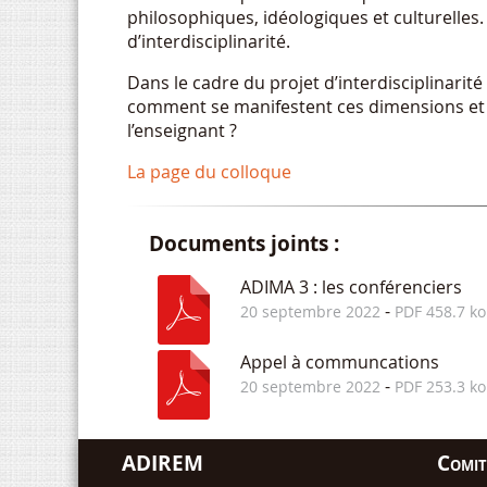
philosophiques, idéologiques et culturelles.
d’interdisciplinarité.
Dans le cadre du projet d’interdisciplinarité
comment se manifestent ces dimensions et q
l’enseignant ?
La page du colloque
Documents joints :
ADIMA 3 : les conférenciers
-
20 septembre 2022
PDF 458.7 ko
Appel à communcations
-
20 septembre 2022
PDF 253.3 ko
ADIREM
Comité