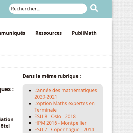

muniqués
Ressources
PubliMath
Dans la même rubrique :
ues :
L’année des mathématiques
2020-2021
L’option Maths expertes en
Terminale
ESU 8 - Oslo - 2018
iation
HPM 2016 - Montpellier
hôtel
ESU 7 - Copenhague - 2014