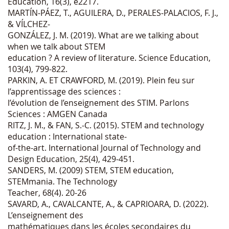
Education, 16(3), e2217.
MARTÍN‐PÁEZ, T., AGUILERA, D., PERALES‐PALACIOS, F. J.,
& VÍLCHEZ‐
GONZÁLEZ, J. M. (2019). What are we talking about
when we talk about STEM
education ? A review of literature. Science Education,
103(4), 799-822.
PARKIN, A. ET CRAWFORD, M. (2019). Plein feu sur
l’apprentissage des sciences :
l’évolution de l’enseignement des STIM. Parlons
Sciences : AMGEN Canada
RITZ, J. M., & FAN, S.-C. (2015). STEM and technology
education : International state-
of-the-art. International Journal of Technology and
Design Education, 25(4), 429-451.
SANDERS, M. (2009) STEM, STEM education,
STEMmania. The Technology
Teacher, 68(4). 20-26
SAVARD, A., CAVALCANTE, A., & CAPRIOARA, D. (2022).
L’enseignement des
mathématiques dans les écoles secondaires du