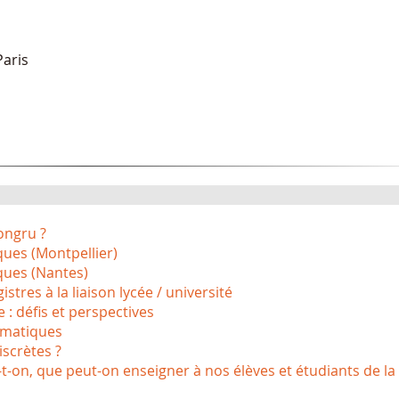
aris
ongru ?
ues (Montpellier)
ues (Nantes)
tres à la liaison lycée / université
: défis et perspectives
ématiques
iscrètes ?
t-on, que peut-on enseigner à nos élèves et étudiants de la