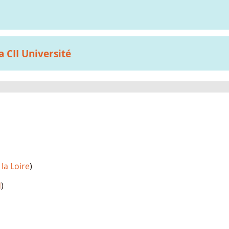
a CII Université
la Loire
)
d
)