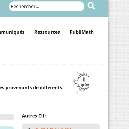

muniqués
Ressources
PubliMath
tés provenants de différents
Autres CII :