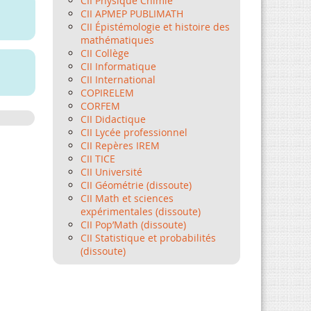
CII Physique Chimie
CII APMEP PUBLIMATH
CII Épistémologie et histoire des
mathématiques
CII Collège
CII Informatique
CII International
COPIRELEM
CORFEM
CII Didactique
CII Lycée professionnel
CII Repères IREM
CII TICE
CII Université
CII Géométrie (dissoute)
CII Math et sciences
expérimentales (dissoute)
CII Pop’Math (dissoute)
CII Statistique et probabilités
(dissoute)