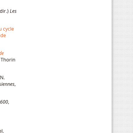
dir.)
Les
u cycle
 de
de
, Thorin
 N.
usiennes
,
-1600
,
l.