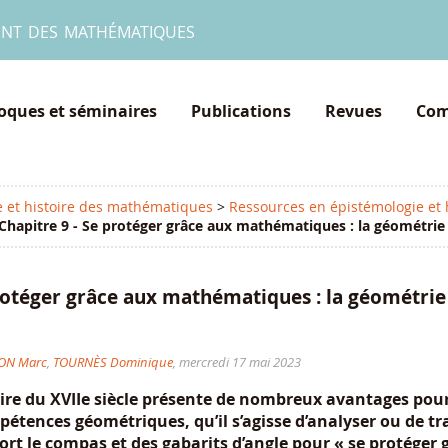
ent des mathématiques
loques et séminaires
Publications
Revues
Com
e et histoire des mathématiques
>
Ressources en épistémologie et
Chapitre 9 - Se protéger grâce aux mathématiques : la géométrie d
protéger grâce aux mathématiques : la géométrie
ON Marc
,
TOURNÈS Dominique
, mercredi 17 mai 2023
taire du XVIIe siècle présente de nombreux avantages pou
mpétences géométriques, qu’il s’agisse d’analyser ou de tr
sort le compas et des gabarits d’angle pour « se protéger 