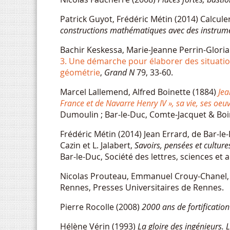
Patrick Guyot, Frédéric Métin (2014) Calcule
constructions mathématiques avec des instrume
Bachir Keskessa, Marie-Jeanne Perrin-Gloria
3. Une démarche pour élaborer des situation
géométrie
,
Grand N
79, 33-60.
Marcel Lallemend, Alfred Boinette (1884)
Jea
France et de Navarre Henry IV », sa vie, ses oeuvr
Dumoulin ; Bar-le-Duc, Comte-Jacquet & Boi
Frédéric Métin (2014) Jean Errard, de Bar-le-
Cazin et L. Jalabert,
Savoirs, pensées et culture
Bar-le-Duc, Société des lettres, sciences et a
Nicolas Prouteau, Emmanuel Crouy-Chanel, N
Rennes, Presses Universitaires de Rennes.
Pierre Rocolle (2008)
2000 ans de fortification
Hélène Vérin (1993)
La gloire des ingénieurs. L