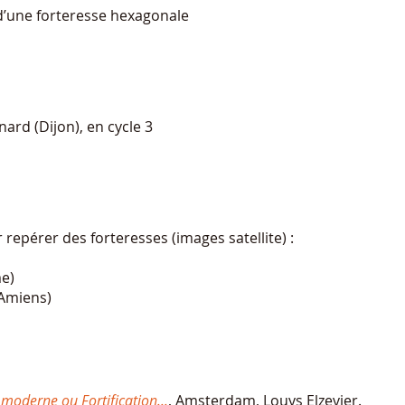
d’une forteresse hexagonale
nard (Dijon), en cycle 3
 repérer des forteresses (images satellite) :
me)
d’Amiens)
e moderne ou Fortification...
, Amsterdam, Louys Elzevier.