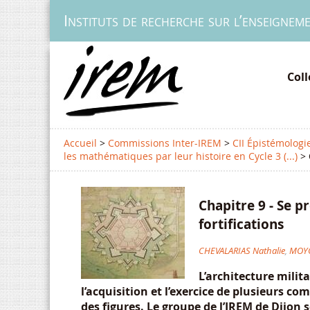
Instituts de recherche sur l’enseignem
Col
Accueil
>
Commissions Inter-IREM
>
CII Épistémologi
les mathématiques par leur histoire en Cycle 3 (...)
>
Chapitre 9 - Se 
fortifications
CHEVALARIAS Nathalie
,
MOY
L’architecture mili
l’acquisition et l’exercice de plusieurs co
des figures. Le groupe de l’IREM de Dijon 