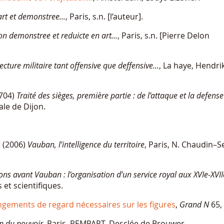
art et demonstree...
, Paris, s.n. [l’auteur].
ion demonstree et reduicte en art...
, Paris, s.n. [Pierre Delon
ecture militaire tant offensive que deffensive...
, La haye, Hendri
1704)
Traité des sièges, première partie : de l’attaque et la defens
ale de Dijon.
t (2006)
Vauban, l’intelligence du territoire
, Paris, N. Chaudin–S
tions avant Vauban : l’organisation d’un service royal aux XVIe-XVII
 et scientifiques.
ngements de regard nécessaires sur les figures
,
Grand N
65, 
on du pouvoir
, Paris, REMPART–Desclée de Brouwer.