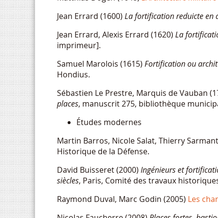
Jean Errard (1600)
La fortification reduicte en 
Jean Errard, Alexis Errard (1620)
La fortificat
imprimeur].
Samuel Marolois (1615)
Fortification ou archit
Hondius.
Sébastien Le Prestre, Marquis de Vauban (
places
, manuscrit 275, bibliothèque municip
Études modernes
Martin Barros, Nicole Salat, Thierry Sarman
Historique de la Défense.
David Buisseret (2000)
Ingénieurs et fortifica
siècles
, Paris, Comité des travaux historiques
Raymond Duval, Marc Godin (2005)
Les cha
Nicolas Faucherre (2008)
Places fortes, basti