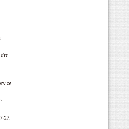
k
e des
ervice
e
7-27.