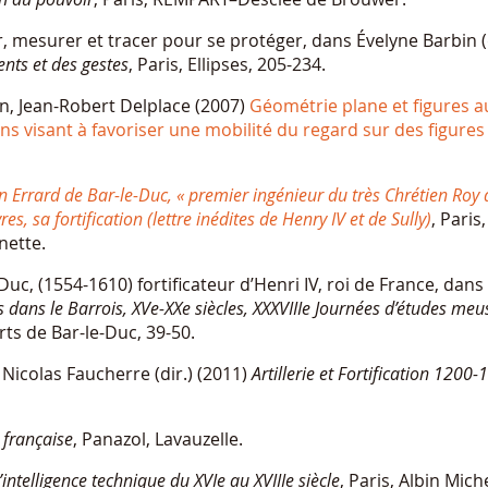
r, mesurer et tracer pour se protéger, dans Évelyne Barbin (
nts et des gestes
, Paris, Ellipses, 205-234.
n, Jean-Robert Delplace (2007)
Géométrie plane et figures a
s visant à favoriser une mobilité du regard sur des figures
n Errard de Bar-le-Duc, « premier ingénieur du très Chrétien Roy 
es, sa fortification (lettre inédites de Henry IV et de Sully)
, Paris
nette.
Duc, (1554-1610) fortificateur d’Henri IV, roi de France, dans
s dans le Barrois, XVe-XXe siècles, XXXVIIIe Journées d’études me
rts de Bar-le-Duc, 39-50.
icolas Faucherre (dir.) (2011)
Artillerie et Fortification 1200
 française
, Panazol, Lavauzelle.
’intelligence technique du XVIe au XVIIIe siècle
, Paris, Albin Miche