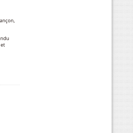
sançon,
endu
 et