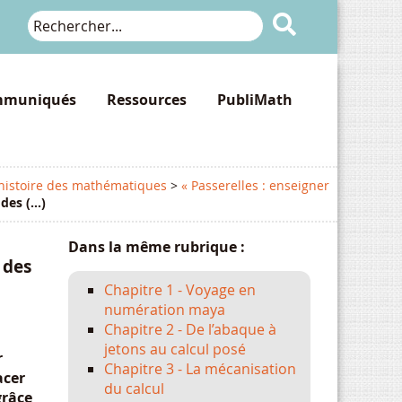

muniqués
Ressources
PubliMath
 histoire des mathématiques
>
« Passerelles : enseigner
es (...)
Dans la même rubrique :
 des
Chapitre 1 - Voyage en
numération maya
Chapitre 2 - De l’abaque à
jetons au calcul posé
r
Chapitre 3 - La mécanisation
acer
du calcul
grâce